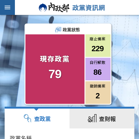
跳到主要內容區塊
:::
:::
政黨狀態
廢止備案
229
現存政黨
自行解散
79
86
撤銷備案
2
查政黨
查財報
政黨名稱